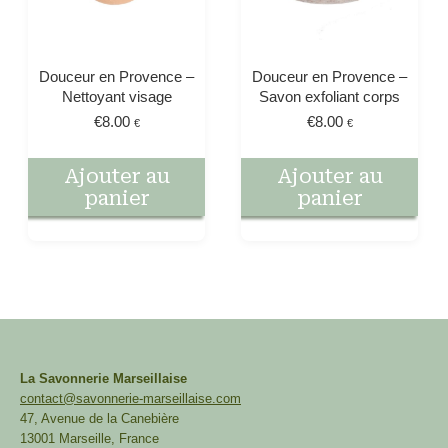
Douceur en Provence –
Douceur en Provence –
Nettoyant visage
Savon exfoliant corps
€
8.00
€
8.00
€
€
Ajouter au
Ajouter au
panier
panier
La Savonnerie Marseillaise
contact@savonnerie-marseillaise.com
47, Avenue de la Canebière
13001 Marseille, France