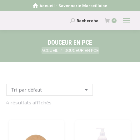
Accueil - Savonnerie Marseillaise
Recherche
Recherche
0
:
DOUCEUR EN PCE
Vous êtes ici :
ACCUEIL
DOUCEUR EN PCE
4 résultats affichés