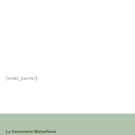
[vider_panier]
La Savonnerie Marseillaise