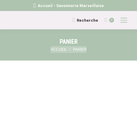
Accueil - Savonnerie Marseillaise
Recherche
Recherche
0
:
PANIER
Vous êtes ici :
ACCUEIL
PANIER