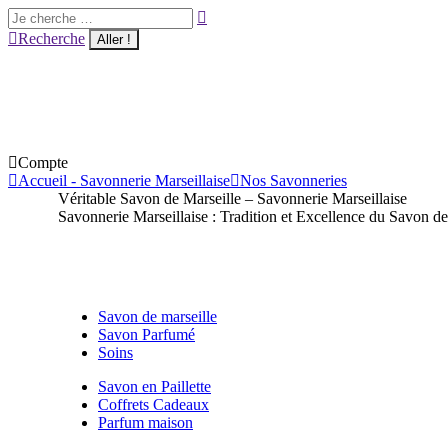
Aller
Recherche
au
:
Recherche
contenu
Compte
Accueil - Savonnerie Marseillaise
Nos Savonneries
Véritable Savon de Marseille – Savonnerie Marseillaise
Savonnerie Marseillaise : Tradition et Excellence du Savon de
Savon de marseille
Savon Parfumé
Soins
Savon en Paillette
Coffrets Cadeaux
Parfum maison