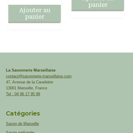
panier
Ajouter au
panier
La Savonnerie Marseillaise
contact@savonnerie-marseillaise.com
47, Avenue de la Canebière
13001 Marseille, France
Tel : 04 96 17 95 98
Catégories
Savon de Marseille
Savon parfumée