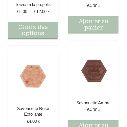
Savon à la propolis
€
4.00
€
Plage
€
5.00
–
€
12.00
€
de
Ajouter au
prix :
Ce
Choix des
panier
€5.00
produit
options
à
a
€12.00
plusieurs
variations.
Les
options
peuvent
être
choisies
sur
la
page
du
Savonnette Ambre
produit
Savonnette Rose
€
4.00
€
Exfoliante
€
4.00
€
Ajouter au