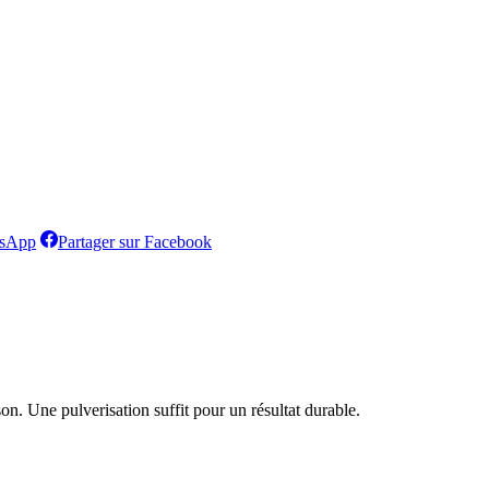
Partager
Partager
tsApp
Partager sur Facebook
sur
sur
WhatsApp
Facebook
n. Une pulverisation suffit pour un résultat durable.