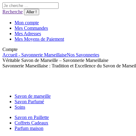
Aller
Recherche
au
:
Recherche
contenu
Mon compte
Mes Commandes
Mes Adresses
Mes Moyens de Paiement
Compte
Accueil - Savonnerie Marseillaise
Nos Savonneries
Véritable Savon de Marseille – Savonnerie Marseillaise
Savonnerie Marseillaise : Tradition et Excellence du Savon de Marseil
Savon de marseille
Savon Parfumé
Soins
Savon en Paillette
Coffrets Cadeaux
Parfum maison