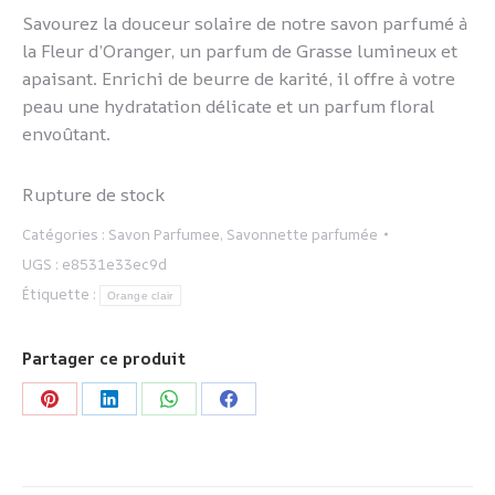
Savourez la douceur solaire de notre savon parfumé à
la Fleur d’Oranger, un parfum de Grasse lumineux et
apaisant. Enrichi de beurre de karité, il offre à votre
peau une hydratation délicate et un parfum floral
envoûtant.
Rupture de stock
Catégories :
Savon Parfumee
,
Savonnette parfumée
UGS :
e8531e33ec9d
Étiquette :
Orange clair
Partager ce produit
Partager
Partager
Partager
Partager
sur
sur
sur
sur
Pinterest
LinkedIn
WhatsApp
Facebook