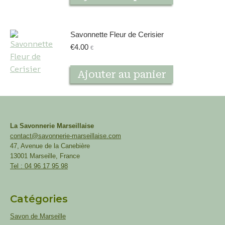
Savonnette Fleur de Cerisier
€
4.00
€
Ajouter au panier
La Savonnerie Marseillaise
contact@savonnerie-marseillaise.com
47, Avenue de la Canebière
13001 Marseille, France
Tel : 04 96 17 95 98
Catégories
Savon de Marseille