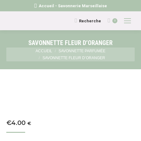
Accueil - Savonnerie Marseillaise
Recherche
Recherche
0
:
SAVONNETTE FLEUR D’ORANGER
Vous êtes ici :
ACCUEIL
SAVONNETTE PARFUMÉE
SAVONNETTE FLEUR D’ORANGER
€
4.00
€