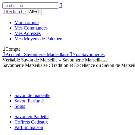
Aller
Recherche
au
:
Recherche
contenu
Mon compte
Mes Commandes
Mes Adresses
Mes Moyens de Paiement
Compte
Accueil - Savonnerie Marseillaise
Nos Savonneries
Véritable Savon de Marseille – Savonnerie Marseillaise
Savonnerie Marseillaise : Tradition et Excellence du Savon de Marseil
Savon de marseille
Savon Parfumé
Soins
Savon en Paillette
Coffrets Cadeaux
Parfum maison