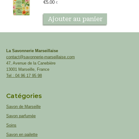
€
5.00
€
Ajouter au panier
La Savonnerie Marseillaise
contact@savonnerie-marseillaise.com
47, Avenue de la Canebière
13001 Marseille, France
Tel : 04 96 17 95 98
Catégories
Savon de Marseille
Savon parfumée
Soins
Savon en pailette