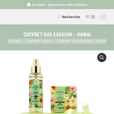
Accueil - Savonnerie Marseillaise
Recherche
Recherche
0
:
COFFRET DUO EVASION – HAWAI
Vous êtes ici :
ACCUEIL
COFFRET SAVON
COFFRET DUO EVASION – HAWAI