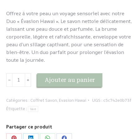
Offrez à votre peau un voyage sensoriel avec notre
Duo « Évasion Hawaï ». Le savon nettoie délicatement,
laissant une peau douce et parfumée. La brume
corporelle, légère et rafraîchissante, enveloppe votre
peau d’un sillage captivant, pour une sensation de
bien-être. Un duo parfait pour prolonger l’évasion
toute la journée.
quantité
Ajouter au panier
﹣
﹢
de
Coffret
duo
Catégories :
Coffret Savon
,
Evasion Hawai
UGS :
c5c742e0b73f
Evasion
Étiquette :
Vert
-
HAWAI
Partager ce produit