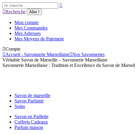
Aller
Recherche
au
:
Recherche
contenu
Mon compte
Mes Commandes
Mes Adresses
Mes Moyens de Paiement
Compte
Accueil - Savonnerie Marseillaise
Nos Savonneries
Véritable Savon de Marseille – Savonnerie Marseillaise
Savonnerie Marseillaise : Tradition et Excellence du Savon de Marseil
Savon de marseille
Savon Parfumé
Soins
Savon en Paillette
Coffrets Cadeaux
Parfum maison