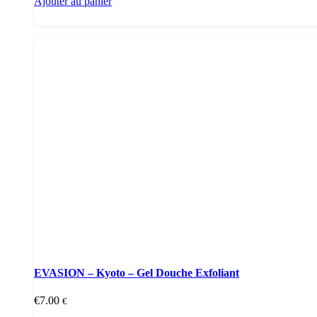
Ajouter au panier
EVASION – Kyoto – Gel Douche Exfoliant
€
7.00
€