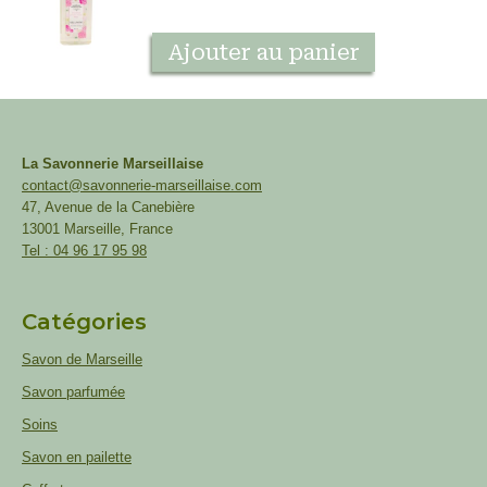
Ajouter au panier
La Savonnerie Marseillaise
contact@savonnerie-marseillaise.com
47, Avenue de la Canebière
13001 Marseille, France
Tel : 04 96 17 95 98
Catégories
Savon de Marseille
Savon parfumée
Soins
Savon en pailette