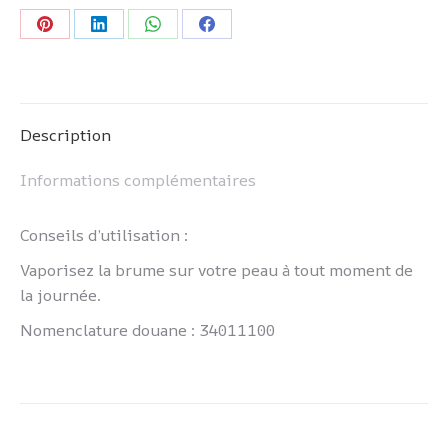
Partager
Partager
Partager
Partager
sur
sur
sur
sur
Pinterest
LinkedIn
WhatsApp
Facebook
Description
Informations complémentaires
Conseils d’utilisation :
Vaporisez la brume sur votre peau à tout moment de
la journée.
Nomenclature douane : 34011100