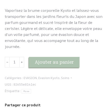
Vaporisez la brume corporelle Kyoto et laissez-vous
transporter dans les jardins fleuris du Japon avec son
parfum gourmand et sucré inspiré de la fleur de
cerisier. Légère et délicate, elle enveloppe votre peau
d’un voile parfumé, pour une évasion douce et
envoûtante, qui vous accompagne tout au long de la
journée.
quantité
Ajouter au panier
﹣
﹢
de
EVASION
-
Catégories :
EVASION
,
Evasion Kyoto
,
Soins
Kyoto
UGS :
82655e8141ec
-
Étiquette :
Rose
Brume
Partager ce produit