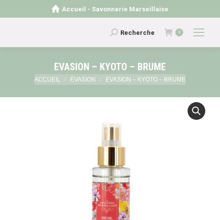
Accueil - Savonnerie Marseillaise
Recherche
Recherche
0
:
EVASION – KYOTO – BRUME
Vous êtes ici :
ACCUEIL
EVASION
EVASION – KYOTO – BRUME