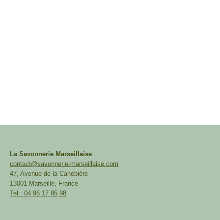
Savonnette Passion
€
4.00
€
Ajouter au panier
La Savonnerie Marseillaise
contact@savonnerie-marseillaise.com
47, Avenue de la Canebière
13001 Marseille, France
Tel : 04 96 17 95 98