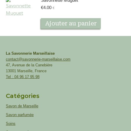
Savonnette Muguet
€
4.00
€
Ajouter au panier
La Savonnerie Marseillaise
contact@savonnerie-marseillaise.com
47, Avenue de la Canebière
13001 Marseille, France
Tel : 04 96 17 95 98
Catégories
Savon de Marseille
Savon parfumée
Soins