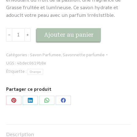
Grasse fruitée et lumineuse. Ce savon hydrate et
adoucit votre peau avec un parfum irrésistible.
quantité
Ajouter au panier
﹣
﹢
de
Savonnette
Passion
Catégories :
Savon Parfumee
,
Savonnette parfumée
UGS :
4bdec0619b8e
Étiquette :
Orange
Partager ce produit
Partager
Partager
Partager
Partager
sur
sur
sur
sur
Pinterest
LinkedIn
WhatsApp
Facebook
Description