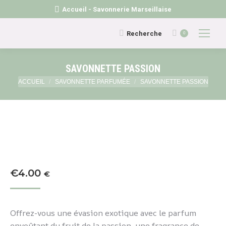
Accueil - Savonnerie Marseillaise
Recherche
Recherche
0
:
SAVONNETTE PASSION
Vous êtes ici :
ACCUEIL
SAVONNETTE PARFUMÉE
SAVONNETTE PASSION
€
4.00
€
Offrez-vous une évasion exotique avec le parfum
envoûtant du fruit de la passion, une fragrance de