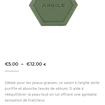
Plage
€
5.00
–
€
12.00
€
de
prix :
Idéale pour les peaux grasses, ce savon à l’argile verte
€5.00
purifie et absorbe l’excès de sébum. Il aide à
à
rééquilibrer la peau tout en lui offrant une agréable
€12.00
sensation de fraîcheur.