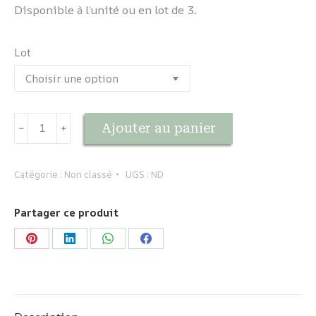
Disponible à l’unité ou en lot de 3.
Lot
quantité
Ajouter au panier
﹣
﹢
de
Savon
à
Catégorie :
Non classé
UGS :
ND
l'argile
verte
Partager ce produit
2
Partager
Partager
Partager
Partager
sur
sur
sur
sur
Pinterest
LinkedIn
WhatsApp
Facebook