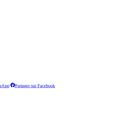
Partager
Partager
tsApp
Partager sur Facebook
sur
sur
WhatsApp
Facebook