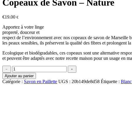
Copeaux de Savon – Nature
€
19.00
€
Apportez à votre linge
propreté, douceur et
respect de l’environnement avec nos copeaux de savon de Marseille blan
les peaux sensibles, ils préservent la qualité des fibres et prolongent 
Ecologique et biodégradables, ces copeaux sont une alternative responsab
et peuvent être adaptés avec notre recette maison pour un usage en m
quantité
﹣
﹢
de
Ajouter au panier
Copeaux
Catégorie :
Savon en Paillette
UGS :
20b149de8d58
Étiquette :
Blanc
de
Savon
-
Nature