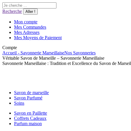
Aller
Recherche
au
:
Recherche
contenu
Mon compte
Mes Commandes
Mes Adresses
Mes Moyens de Paiement
Compte
Accueil - Savonnerie Marseillaise
Nos Savonneries
Véritable Savon de Marseille – Savonnerie Marseillaise
Savonnerie Marseillaise : Tradition et Excellence du Savon de Marseil
Savon de marseille
Savon Parfumé
Soins
Savon en Paillette
Coffrets Cadeaux
Parfum maison