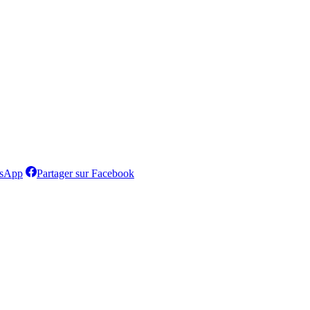
Partager
Partager
tsApp
Partager sur Facebook
sur
sur
WhatsApp
Facebook