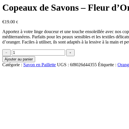
Copeaux de Savons – Fleur d’O
€
19.00
€
Apportez à votre linge douceur et une touche ensoleillée avec nos cope
méditerranéens. Parfaits pour les peaux sensibles et les textiles délicats
d’oranger. Faciles à utiliser, ils sont adaptés à la lessive à la main e
quantité
﹣
﹢
de
Ajouter au panier
Copeaux
Catégorie :
Savon en Paillette
UGS :
6f8026d44355
Étiquette :
Orange
de
Savons
-
Fleur
d'Oranger