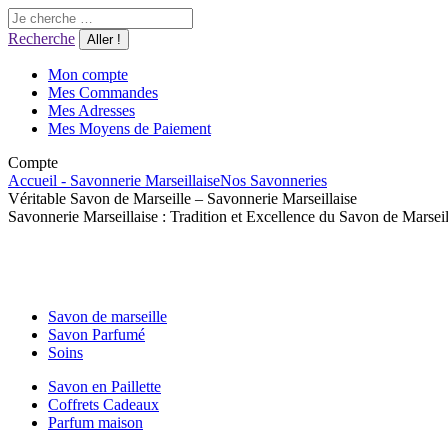
Aller
Recherche
au
:
Recherche
contenu
Mon compte
Mes Commandes
Mes Adresses
Mes Moyens de Paiement
Compte
Accueil - Savonnerie Marseillaise
Nos Savonneries
Véritable Savon de Marseille – Savonnerie Marseillaise
Savonnerie Marseillaise : Tradition et Excellence du Savon de Marseil
Savon de marseille
Savon Parfumé
Soins
Savon en Paillette
Coffrets Cadeaux
Parfum maison