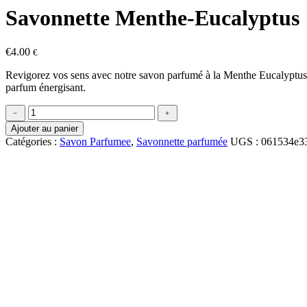
Savonnette Menthe-Eucalyptus
€
4.00
€
Revigorez vos sens avec notre savon parfumé à la Menthe Eucalyptus, une
parfum énergisant.
quantité
﹣
﹢
de
Ajouter au panier
Savonnette
Catégories :
Savon Parfumee
,
Savonnette parfumée
UGS :
061534e3
Menthe-
Eucalyptus