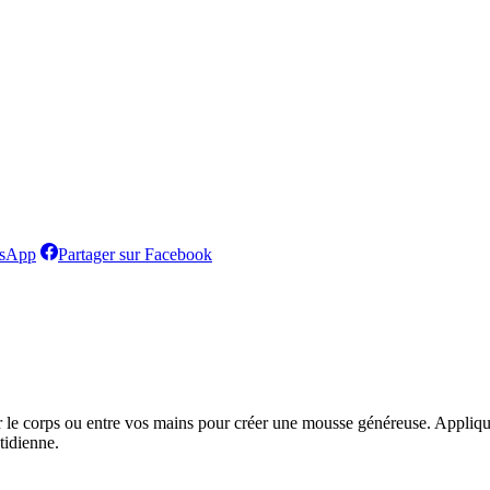
Partager
Partager
tsApp
Partager sur Facebook
sur
sur
WhatsApp
Facebook
sur le corps ou entre vos mains pour créer une mousse généreuse. Appli
tidienne.