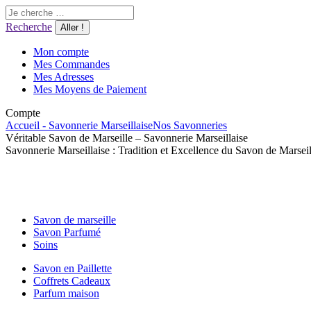
Aller
Recherche
au
:
Recherche
contenu
Mon compte
Mes Commandes
Mes Adresses
Mes Moyens de Paiement
Compte
Accueil - Savonnerie Marseillaise
Nos Savonneries
Véritable Savon de Marseille – Savonnerie Marseillaise
Savonnerie Marseillaise : Tradition et Excellence du Savon de Marseil
Savon de marseille
Savon Parfumé
Soins
Savon en Paillette
Coffrets Cadeaux
Parfum maison