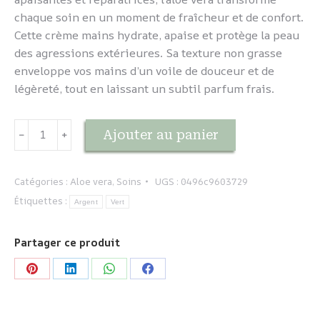
chaque soin en un moment de fraîcheur et de confort.
Cette crème mains hydrate, apaise et protège la peau
des agressions extérieures. Sa texture non grasse
enveloppe vos mains d’un voile de douceur et de
légèreté, tout en laissant un subtil parfum frais.
quantité
Ajouter au panier
﹣
﹢
de
Aloe
vera
Catégories :
Aloe vera
,
Soins
UGS :
0496c9603729
-
Étiquettes :
Argent
Vert
Crème
mains
Partager ce produit
Partager
Partager
Partager
Partager
sur
sur
sur
sur