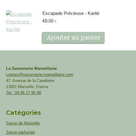
Escapade Précieuse - Karité
€
8.00
€
Ajouter au panier
La Savonnerie Marseillaise
contact@savonnerie-marseillaise.com
47, Avenue de la Canebière
13001 Marseille, France
Tel : 04 96 17 95 98
Catégories
Savon de Marseille
Savon parfumée