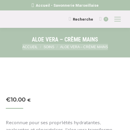
Accueil - Savonnerie Marseillaise
Recherche
Recherche
0
:
ALOE VERA – CRÈME MAINS
Vous êtes ici :
ACCUEIL
SOINS
ALOE VERA – CRÈME MAINS
€
10.00
€
Reconnue pour ses propriétés hydratantes,
apaisantes et réparatrices, l’aloe vera transforme