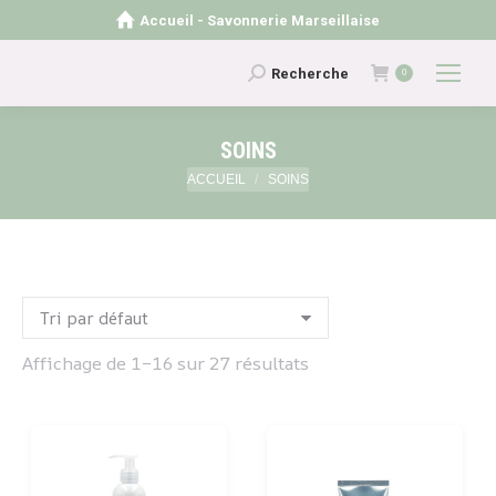
Accueil - Savonnerie Marseillaise
Recherche
Recherche
0
:
SOINS
Vous êtes ici :
ACCUEIL
SOINS
Affichage de 1–16 sur 27 résultats