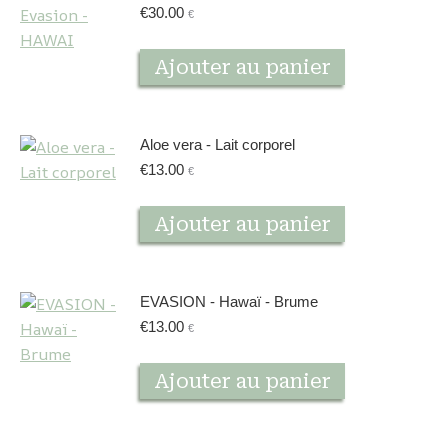
variations.
€
30.00
€
Les
options
Ajouter au panier
peuvent
être
choisies
Aloe vera - Lait corporel
sur
€
13.00
€
la
page
Ajouter au panier
du
produit
EVASION - Hawaï - Brume
€
13.00
€
Ajouter au panier