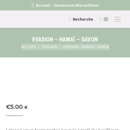
Accueil - Savonnerie Marseillaise
Recherche
Recherche
0
:
EVASION – HAWAÏ – SAVON
Vous êtes ici :
ACCUEIL
EVASION
EVASION – HAWAÏ – SAVON
€
5.00
€
Laissez-vous transporter sous le soleil du pacifique