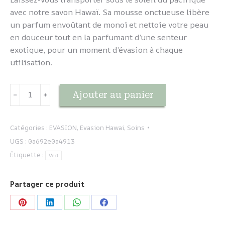
avec notre savon Hawaï. Sa mousse onctueuse libère
un parfum envoûtant de monoï et nettoie votre peau
en douceur tout en la parfumant d’une senteur
exotique, pour un moment d’évasion à chaque
utilisation.
quantité
Ajouter au panier
﹣
﹢
de
EVASION
-
Catégories :
EVASION
,
Evasion Hawai
,
Soins
Hawaï
UGS :
0a692e0a4913
-
Étiquette :
Vert
Savon
Partager ce produit
Partager
Partager
Partager
Partager
sur
sur
sur
sur