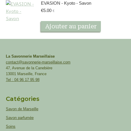
EVASION - Kyoto - Savon
€
5.00
€
Ajouter au panier
La Savonnerie Marseillaise
contact@savonnerie-marseillaise.com
47, Avenue de la Canebière
13001 Marseille, France
Tel : 04 96 17 95 98
Catégories
Savon de Marseille
Savon parfumée
Soins