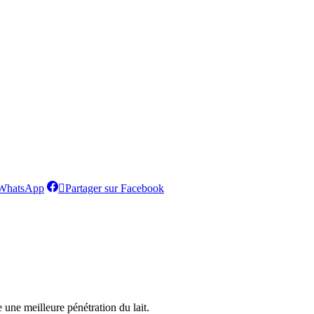
Partager
Partager
 WhatsApp
Partager sur Facebook
sur
sur
WhatsApp
Facebook
une meilleure pénétration du lait.