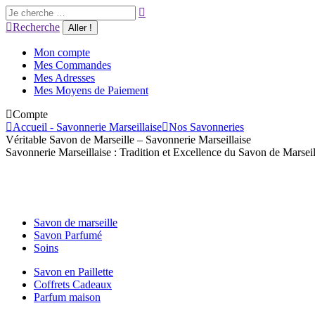
Aller
Recherche
au
:
Recherche
contenu
Mon compte
Mes Commandes
Mes Adresses
Mes Moyens de Paiement
Compte
Accueil - Savonnerie Marseillaise
Nos Savonneries
Véritable Savon de Marseille – Savonnerie Marseillaise
Savonnerie Marseillaise : Tradition et Excellence du Savon de Marseil
Savon de marseille
Savon Parfumé
Soins
Savon en Paillette
Coffrets Cadeaux
Parfum maison