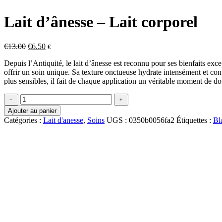
Lait d’ânesse – Lait corporel
Le
Le
€
13.00
€
6.50
€
prix
prix
Depuis l’Antiquité, le lait d’ânesse est reconnu pour ses bienfaits exce
initial
actuel
offrir un soin unique. Sa texture onctueuse hydrate intensément et con
était :
est :
plus sensibles, il fait de chaque application un véritable moment de do
€13.00.
€6.50.
quantité
﹣
﹢
de
Ajouter au panier
Lait
Catégories :
Lait d'anesse
,
Soins
UGS :
0350b0056fa2
Étiquettes :
Bl
d'ânesse
-
Lait
corporel