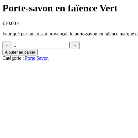
Porte-savon en faïence Vert
€
10.00
€
Fabriqué par un artisan provençal, le porte-savon en faïence marqué d
quantité
﹣
﹢
de
Ajouter au panier
Porte-
Catégorie :
Porte Savon
savon
en
faïence
Vert