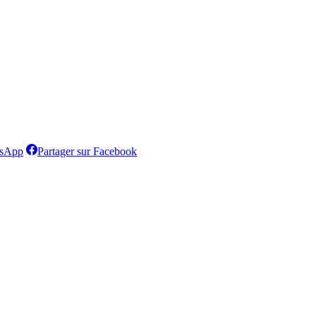
Partager
Partager
tsApp
Partager sur Facebook
sur
sur
WhatsApp
Facebook