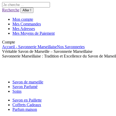
Aller
Recherche
au
:
Recherche
contenu
Mon compte
Mes Commandes
Mes Adresses
Mes Moyens de Paiement
Compte
Accueil - Savonnerie Marseillaise
Nos Savonneries
Véritable Savon de Marseille – Savonnerie Marseillaise
Savonnerie Marseillaise : Tradition et Excellence du Savon de Marseil
Savon de marseille
Savon Parfumé
Soins
Savon en Paillette
Coffrets Cadeaux
Parfum maison