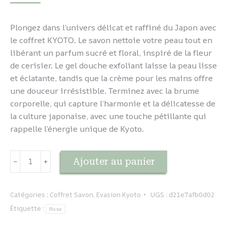
Plongez dans l’univers délicat et raffiné du Japon avec
le coffret KYOTO. Le savon nettoie votre peau tout en
libérant un parfum sucré et floral, inspiré de la fleur
de cerisier. Le gel douche exfoliant laisse la peau lisse
et éclatante, tandis que la crème pour les mains offre
une douceur irrésistible. Terminez avec la brume
corporelle, qui capture l’harmonie et la délicatesse de
la culture japonaise, avec une touche pétillante qui
rappelle l’énergie unique de Kyoto.
quantité
Ajouter au panier
﹣
﹢
de
Coffret
Evasion
Catégories :
Coffret Savon
,
Evasion Kyoto
UGS :
d21e7afb0d02
-
Étiquette :
Rose
KYOTO