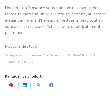
Douceur en Provence vous transporte au cœur des
terres sensorielle unique. Cette savonnette, au design
élégant en forme d’hexagone, nettoie la peau tout en
douceur et la laisse fraîche, souple et délicatement
parfumée.
Rupture de stock
Catégories :
Douceur en Pce
,
Soins
UGS :
204470ca50d1
Étiquette :
Blanc
Partager ce produit
Partager
Partager
Partager
Partager
sur
sur
sur
sur
Pinterest
LinkedIn
WhatsApp
Facebook