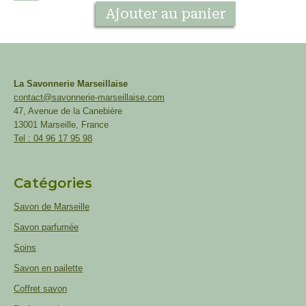
Ajouter au panier
La Savonnerie Marseillaise
contact@savonnerie-marseillaise.com
47, Avenue de la Canebière
13001 Marseille, France
Tel : 04 96 17 95 98
Catégories
Savon de Marseille
Savon parfumée
Soins
Savon en pailette
Coffret savon